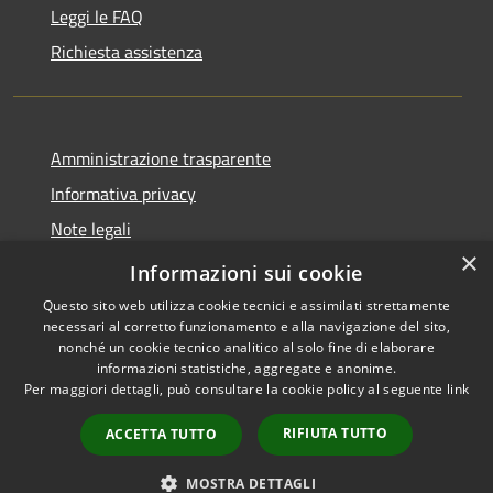
Leggi le FAQ
Richiesta assistenza
Amministrazione trasparente
Informativa privacy
Note legali
×
Dichiarazione di accessibilità
Informazioni sui cookie
Questo sito web utilizza cookie tecnici e assimilati strettamente
necessari al corretto funzionamento e alla navigazione del sito,
nonché un cookie tecnico analitico al solo fine di elaborare
informazioni statistiche, aggregate e anonime.
RSS
Copyright © 2026 • Comune di
Per maggiori dettagli, può consultare la cookie policy al seguente
link
Accessibilità
Casorate Primo • Powered by
Privacy
Municipium
Accesso
•
RIFIUTA TUTTO
ACCETTA TUTTO
Cookie
redazione
Mappa del sito
MOSTRA DETTAGLI