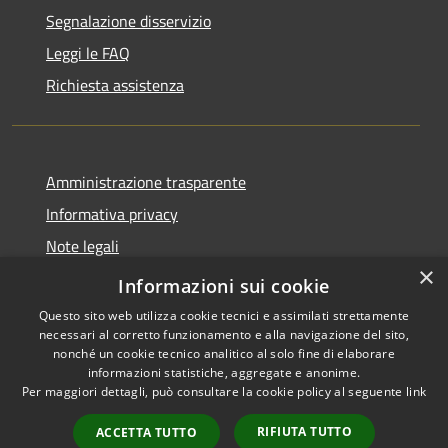
Segnalazione disservizio
Leggi le FAQ
Richiesta assistenza
Amministrazione trasparente
Informativa privacy
Note legali
×
Dichiarazione di accessibilità
Informazioni sui cookie
Questo sito web utilizza cookie tecnici e assimilati strettamente
necessari al corretto funzionamento e alla navigazione del sito,
nonché un cookie tecnico analitico al solo fine di elaborare
informazioni statistiche, aggregate e anonime.
RSS
Copyright © 2026 • Comune di
Per maggiori dettagli, può consultare la cookie policy al seguente
link
Accessibilità
Casorate Primo • Powered by
Privacy
Municipium
Accesso
•
RIFIUTA TUTTO
ACCETTA TUTTO