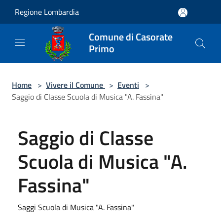
Salta al contenuto principale
Regione Lombardia
Comune di Casorate
Primo
Home
>
Vivere il Comune
>
Eventi
>
Saggio di Classe Scuola di Musica "A. Fassina"
Saggio di Classe
Scuola di Musica "A.
Fassina"
Saggi Scuola di Musica "A. Fassina"