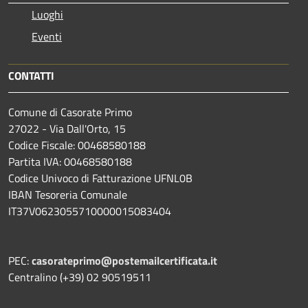
Luoghi
Eventi
CONTATTI
Comune di Casorate Primo
27022 - Via Dall'Orto, 15
Codice Fiscale: 00468580188
Partita IVA: 00468580188
Codice Univoco di Fatturazione UFNL0B
IBAN Tesoreria Comunale
IT37V0623055710000015083404
PEC:
casorateprimo@postemailcertificata.it
Centralino (+39) 02 90519511