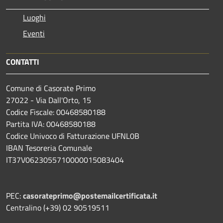
Luoghi
Eventi
CONTATTI
Comune di Casorate Primo
27022 - Via Dall'Orto, 15
Codice Fiscale: 00468580188
Partita IVA: 00468580188
Codice Univoco di Fatturazione UFNL0B
IBAN Tesoreria Comunale
IT37V0623055710000015083404
PEC:
casorateprimo@postemailcertificata.it
Centralino (+39) 02 90519511