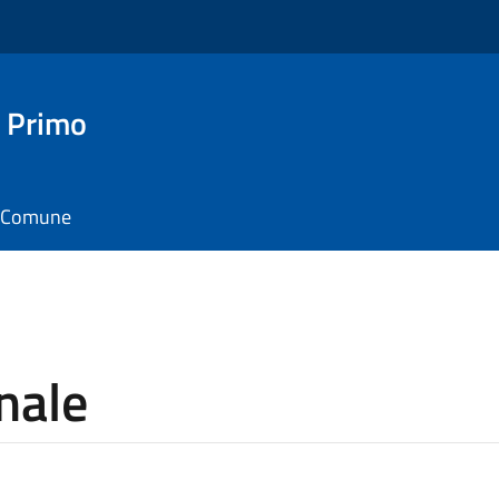
 Primo
il Comune
nale