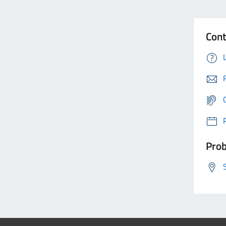
Cont
Prob