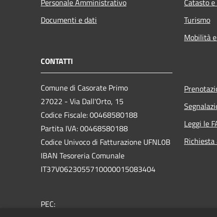
Personale Amministrativo
Catasto e
Documenti e dati
Turismo
Mobilità e
CONTATTI
Comune di Casorate Primo
Prenotaz
27022 - Via Dall'Orto, 15
Segnalazi
Codice Fiscale: 00468580188
Leggi le 
Partita IVA: 00468580188
Richiesta
Codice Univoco di Fatturazione UFNL0B
IBAN Tesoreria Comunale
IT37V0623055710000015083404
PEC: