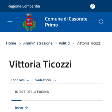
Salta al contenuto principale
Regione Lombardia
Comune di Casorate
Primo
Home
>
Amministrazione
>
Politici
>
Vittoria Ticozzi
Vittoria Ticozzi
Condividi
Vedi azioni
INDICE DELLA PAGINA
Incarichi