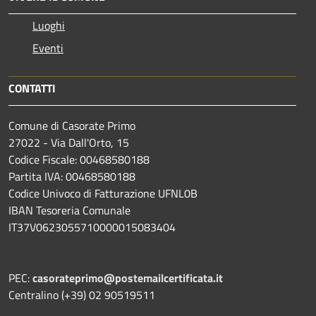
Luoghi
Eventi
CONTATTI
Comune di Casorate Primo
27022 - Via Dall'Orto, 15
Codice Fiscale: 00468580188
Partita IVA: 00468580188
Codice Univoco di Fatturazione UFNL0B
IBAN Tesoreria Comunale
IT37V0623055710000015083404
PEC:
casorateprimo@postemailcertificata.it
Centralino (+39) 02 90519511