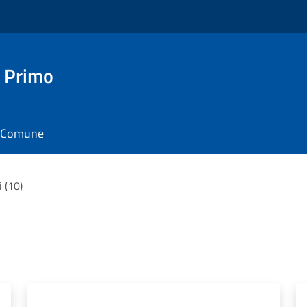
 Primo
il Comune
i (10)