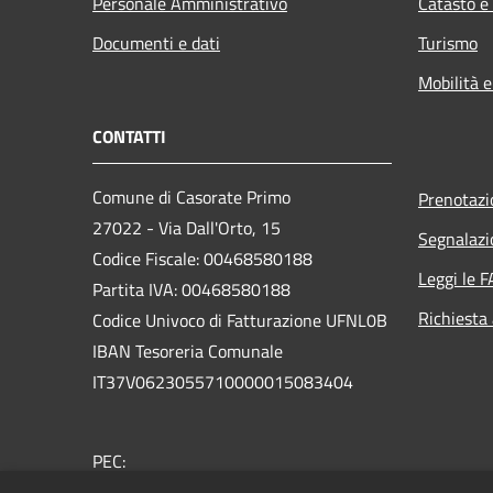
Personale Amministrativo
Catasto e
Documenti e dati
Turismo
Mobilità e
CONTATTI
Comune di Casorate Primo
Prenotaz
27022 - Via Dall'Orto, 15
Segnalazi
Codice Fiscale: 00468580188
Leggi le 
Partita IVA: 00468580188
Richiesta
Codice Univoco di Fatturazione UFNL0B
IBAN Tesoreria Comunale
IT37V0623055710000015083404
PEC:
casorateprimo@postemailcertificata.it