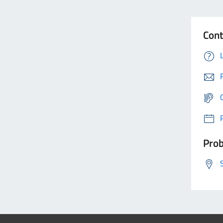
Cont
Prob