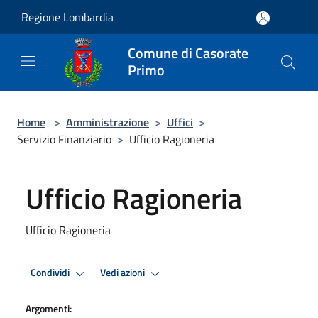
Salta al contenuto principale
Regione Lombardia
Comune di Casorate
Primo
Home
>
Amministrazione
>
Uffici
>
Servizio Finanziario
>
Ufficio Ragioneria
Ufficio Ragioneria
Ufficio Ragioneria
Condividi
Vedi azioni
Argomenti: