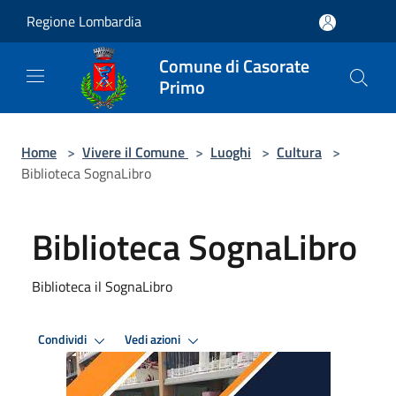
Salta al contenuto principale
Regione Lombardia
Comune di Casorate
Primo
Home
>
Vivere il Comune
>
Luoghi
>
Cultura
>
Biblioteca SognaLibro
Biblioteca SognaLibro
Biblioteca il SognaLibro
Condividi
Vedi azioni