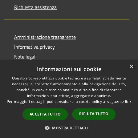
Richiesta assistenza
Amministrazione trasparente
Informativa privacy
Note legali
×
Dichiarazione di accessibilità
Informazioni sui cookie
Questo sito web utilizza cookie tecnici e assimilati strettamente
necessari al corretto funzionamento e alla navigazione del sito,
nonché un cookie tecnico analitico al solo fine di elaborare
informazioni statistiche, aggregate e anonime.
RSS
Copyright © 2026 • Comune di
Per maggiori dettagli, può consultare la cookie policy al seguente
link
Accessibilità
Casorate Primo • Powered by
Privacy
Municipium
Accesso
•
RIFIUTA TUTTO
ACCETTA TUTTO
Cookie
redazione
Mappa del sito
MOSTRA DETTAGLI