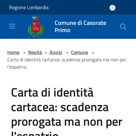
Salta al contenuto principale
Regione Lombardia
Comune di Casorate
Primo
Home
>
Novità
>
Avvisi
>
Comune
>
Carta di identità cartacea: scadenza prorogata ma non per
l'espatrio.
Carta di identità
cartacea: scadenza
prorogata ma non per
l'espatrio.