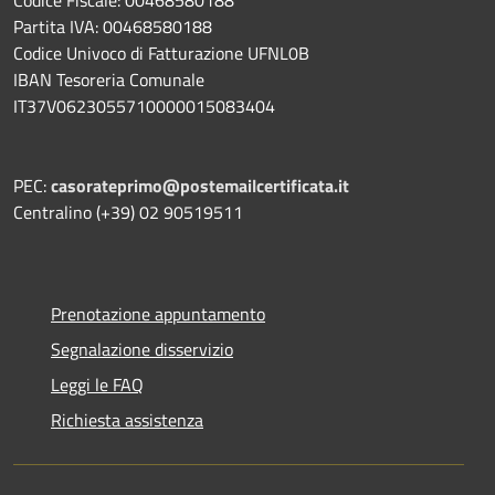
Codice Fiscale: 00468580188
Partita IVA: 00468580188
Codice Univoco di Fatturazione UFNL0B
IBAN Tesoreria Comunale
IT37V0623055710000015083404
PEC:
casorateprimo@postemailcertificata.it
Centralino (+39) 02 90519511
Prenotazione appuntamento
Segnalazione disservizio
Leggi le FAQ
Richiesta assistenza