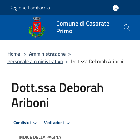
Salta al contenuto principale
Regione Lombardia
Comune di Casorate
Primo
Home
>
Amministrazione
>
Personale amministrativo
>
Dott.ssa Deborah Ariboni
Dott.ssa Deborah
Ariboni
Condividi
Vedi azioni
INDICE DELLA PAGINA