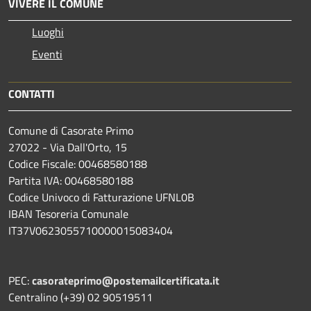
VIVERE IL COMUNE
Luoghi
Eventi
CONTATTI
Comune di Casorate Primo
27022 - Via Dall'Orto, 15
Codice Fiscale: 00468580188
Partita IVA: 00468580188
Codice Univoco di Fatturazione UFNL0B
IBAN Tesoreria Comunale
IT37V0623055710000015083404
PEC:
casorateprimo@postemailcertificata.it
Centralino (+39) 02 90519511