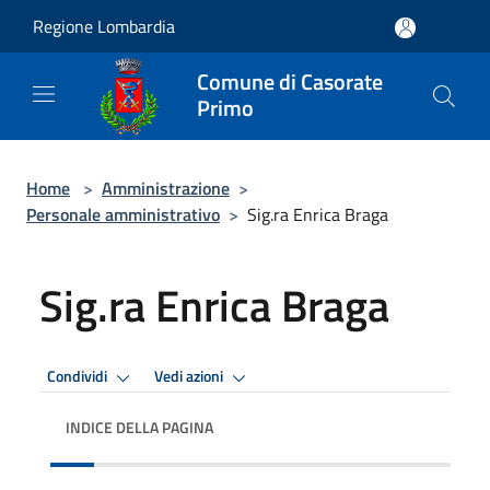
Salta al contenuto principale
Regione Lombardia
Comune di Casorate
Primo
Home
>
Amministrazione
>
Personale amministrativo
>
Sig.ra Enrica Braga
Sig.ra Enrica Braga
Condividi
Vedi azioni
INDICE DELLA PAGINA